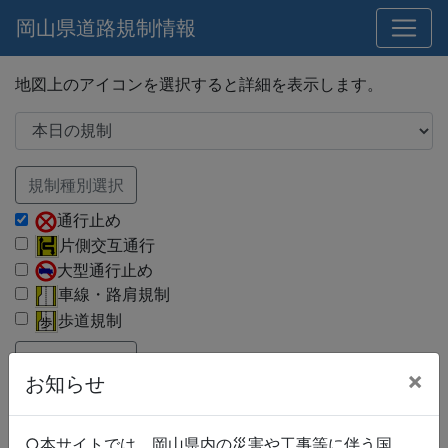
岡山県道路規制情報
地図上のアイコンを選択すると詳細を表示します。
規制種別選択
通行止め
片側交互通行
大型通行止め
車線・路肩規制
歩道規制
路線種別選択
×
お知らせ
国道
県道
市町村道
○本サイトでは、岡山県内の災害や工事等に伴う国