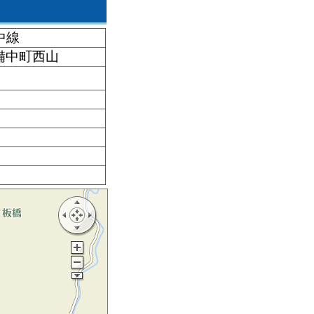
中線
 備中町西山