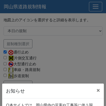
岡山県道路規制情報
地図上のアイコンを選択すると詳細を表示します。
規制種別選択
通行止め
片側交互通行
大型通行止め
車線・路肩規制
歩道規制
路線種別選択
×
お知らせ
国道
県道
市町村道
○本サイトでは、岡山県内の災害や工事等に伴う国