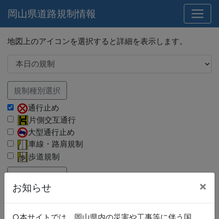
岡山県道路規制情報
地図上のアイコンを選択すると詳細を表示します。
規制種別選択
通行止め
片側交互通行
大型通行止め
車線・路肩規制
歩道規制
路線種別選択
×
お知らせ
国道
県道
市町村道
○本サイトでは、岡山県内の災害や工事等に伴う国