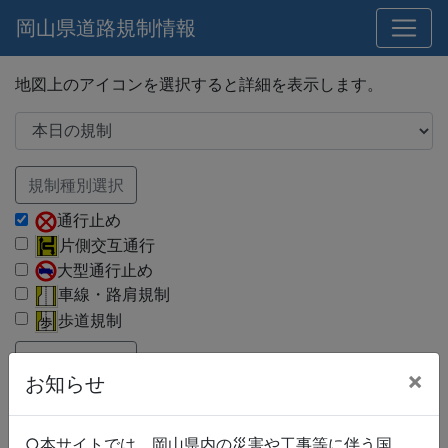
岡山県道路規制情報
地図上のアイコンを選択すると詳細を表示します。
規制種別選択
通行止め
片側交互通行
大型通行止め
車線・路肩規制
歩道規制
路線種別選択
×
お知らせ
国道
県道
市町村道
○本サイトでは、岡山県内の災害や工事等に伴う国