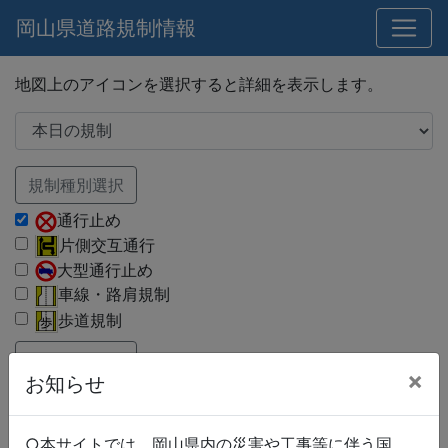
岡山県道路規制情報
地図上のアイコンを選択すると詳細を表示します。
規制種別選択
通行止め
片側交互通行
大型通行止め
車線・路肩規制
歩道規制
路線種別選択
×
お知らせ
国道
県道
市町村道
○本サイトでは、岡山県内の災害や工事等に伴う国