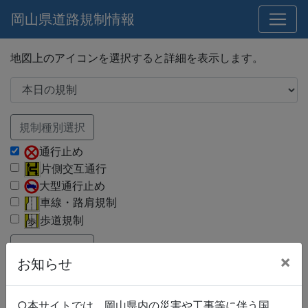
岡山県道路規制情報
地図上のアイコンを選択すると詳細を表示します。
規制種別選択
通行止め
片側交互通行
大型通行止め
車線・路肩規制
歩道規制
路線種別選択
×
お知らせ
国道
県道
市町村道
○本サイトでは、岡山県内の災害や工事等に伴う国