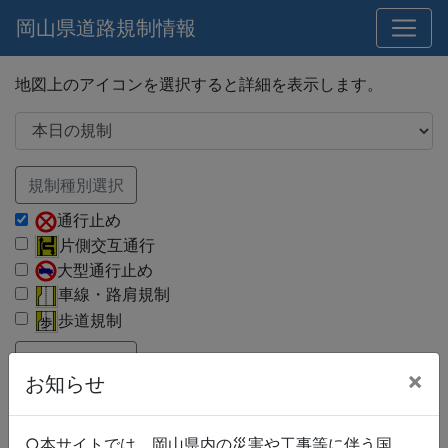
岡山県道路規制情報
地図上のアイコンを選択すると詳細を表示します。
規制種別選択
通行止め
片側交互通行
大型通行止め
車線・路肩規制
歩道規制
路線種別選択
×
お知らせ
国道
県道
市町村道
○本サイトでは、岡山県内の災害や工事等に伴う国