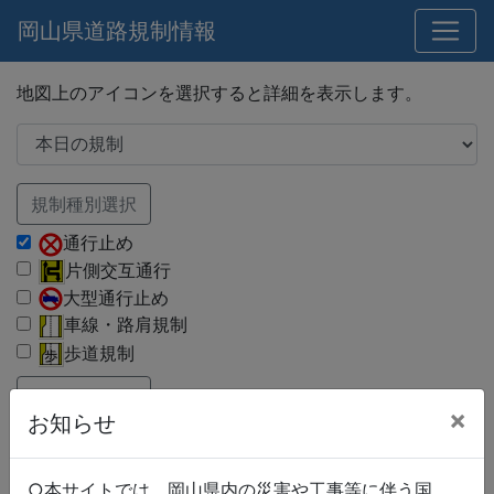
岡山県道路規制情報
地図上のアイコンを選択すると詳細を表示します。
規制種別選択
通行止め
片側交互通行
大型通行止め
車線・路肩規制
歩道規制
路線種別選択
×
お知らせ
国道
県道
市町村道
○本サイトでは、岡山県内の災害や工事等に伴う国