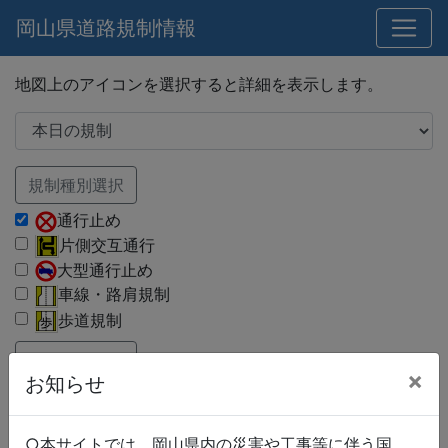
岡山県道路規制情報
地図上のアイコンを選択すると詳細を表示します。
規制種別選択
通行止め
片側交互通行
大型通行止め
車線・路肩規制
歩道規制
路線種別選択
×
お知らせ
国道
県道
市町村道
○本サイトでは、岡山県内の災害や工事等に伴う国