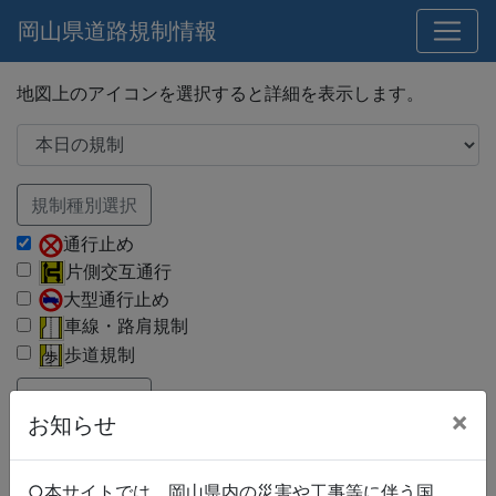
岡山県道路規制情報
地図上のアイコンを選択すると詳細を表示します。
規制種別選択
通行止め
片側交互通行
大型通行止め
車線・路肩規制
歩道規制
路線種別選択
×
お知らせ
国道
県道
市町村道
○本サイトでは、岡山県内の災害や工事等に伴う国