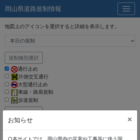
岡山県道路規制情報
地図上のアイコンを選択すると詳細を表示します。
規制種別選択
通行止め
片側交互通行
大型通行止め
車線・路肩規制
歩道規制
路線種別選択
×
お知らせ
国道
県道
市町村道
○本サイトでは、岡山県内の災害や工事等に伴う国