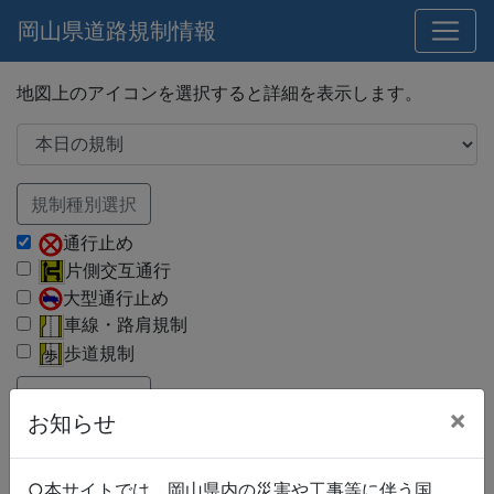
岡山県道路規制情報
地図上のアイコンを選択すると詳細を表示します。
規制種別選択
通行止め
片側交互通行
大型通行止め
車線・路肩規制
歩道規制
路線種別選択
×
お知らせ
国道
県道
市町村道
○本サイトでは、岡山県内の災害や工事等に伴う国