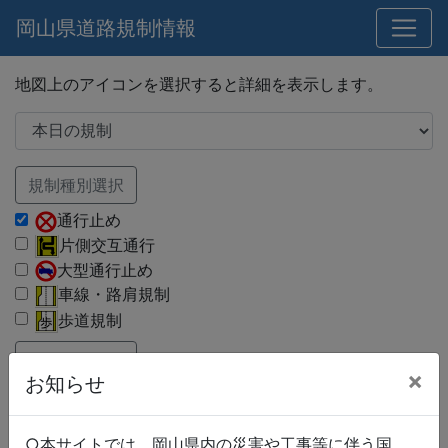
岡山県道路規制情報
地図上のアイコンを選択すると詳細を表示します。
規制種別選択
通行止め
片側交互通行
大型通行止め
車線・路肩規制
歩道規制
路線種別選択
×
お知らせ
国道
県道
市町村道
○本サイトでは、岡山県内の災害や工事等に伴う国