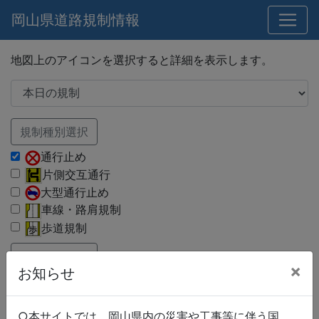
岡山県道路規制情報
地図上のアイコンを選択すると詳細を表示します。
規制種別選択
通行止め
片側交互通行
大型通行止め
車線・路肩規制
歩道規制
路線種別選択
×
お知らせ
国道
県道
市町村道
○本サイトでは、岡山県内の災害や工事等に伴う国