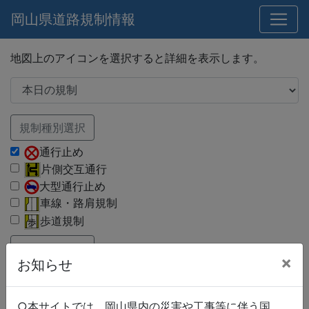
岡山県道路規制情報
地図上のアイコンを選択すると詳細を表示します。
規制種別選択
通行止め
片側交互通行
大型通行止め
車線・路肩規制
歩道規制
路線種別選択
×
お知らせ
国道
県道
市町村道
○本サイトでは、岡山県内の災害や工事等に伴う国